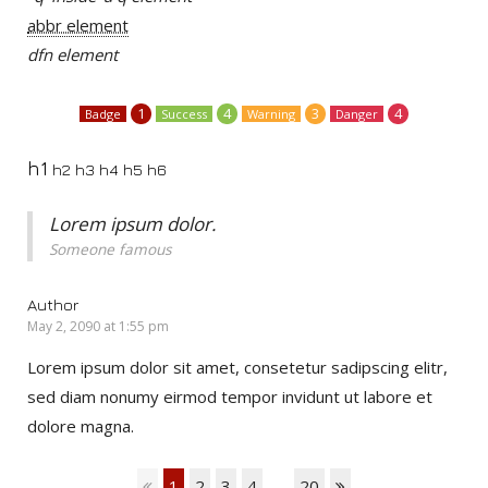
abbr element
dfn element
1
4
3
4
Badge
Success
Warning
Danger
h1
h2
h3
h4
h5
h6
Lorem ipsum dolor.
Someone famous
Author
May 2, 2090 at 1:55 pm
Lorem ipsum dolor sit amet, consetetur sadipscing elitr,
sed diam nonumy eirmod tempor invidunt ut labore et
dolore magna.
1
2
3
4
...
20