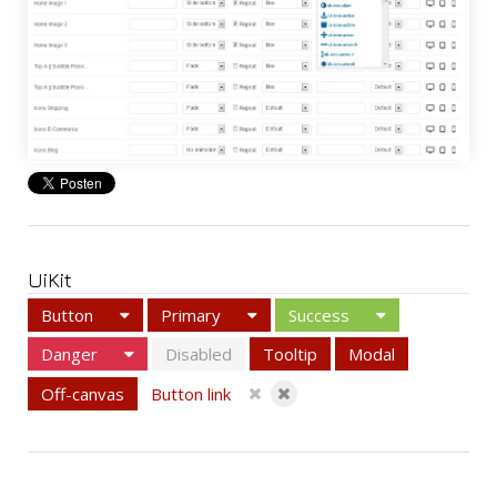
UiKit
Button
Primary
Success
Danger
Disabled
Tooltip
Modal
Button link
Off-canvas