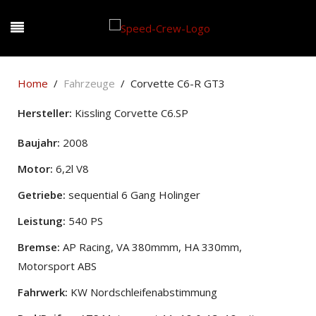
Home
Fahrzeuge
Corvette C6-R GT3
Hersteller:
Kissling Corvette C6.SP
Baujahr:
2008
Motor:
6,2l V8
Getriebe:
sequential 6 Gang Holinger
Leistung:
540 PS
Bremse:
AP Racing, VA 380mmm, HA 330mm,
Motorsport ABS
Fahrwerk:
KW Nordschleifenabstimmung