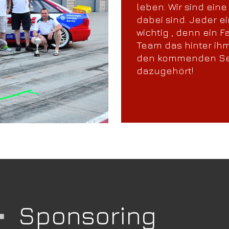
leben. Wir sind ein
dabei sind. Jeder e
wichtig , denn ein F
Team das hinter ihm
den kommenden Seit
dazugehört!
Sponsoring