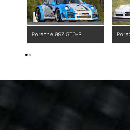
Porsche 997 GT3-R
Pors