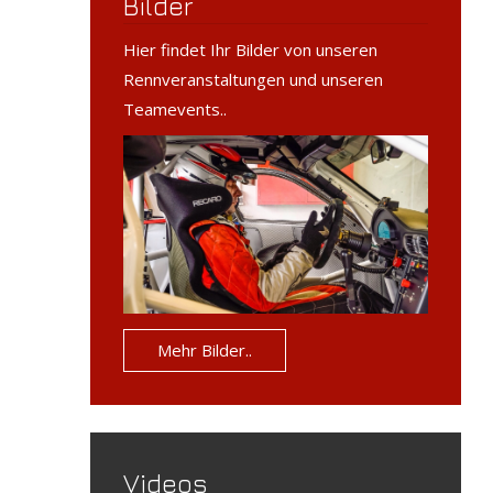
Bilder
Hier findet Ihr Bilder von unseren
Rennveranstaltungen und unseren
Teamevents..
Mehr Bilder..
Videos