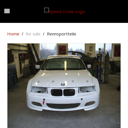
Home
for sale
Rennsportteile