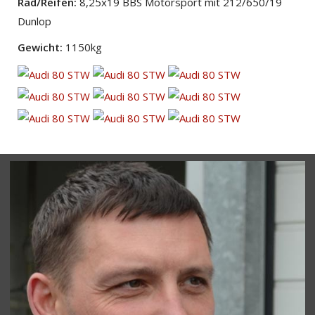
Rad/Reifen:
8,25x19 BBS Motorsport mit 212/650/19
Dunlop
Gewicht:
1150kg